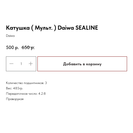
Катушка ( Мульт. ) Daiwa SEALINE
Daiwa
500
р.
650
р.
Добавить в корзину
Количество подшипников: 3
Вес: 485гр.
Передаточное число: 4.2:8
Праворукая