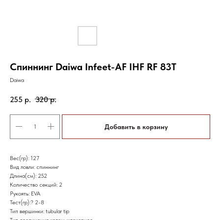
Спиннинг Daiwa Infeet-AF IHF RF 83T
Daiwa
255
р.
320
р.
Добавить в корзину
Вес(гр): 127
Вид ловли: спиннинг
Длина(см): 252
Количество секций: 2
Рукоять: EVA
Тест(гр):? 2-8
Тип вершинки: tubular tip
Тип соединения колен: штекерное