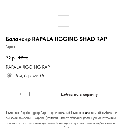
Балансир RAPALA JIGGING SHAD RAP
Rapala
22
р.
28
р.
RAPALA JIGGING RAP
3см, 6гр, wsr03gl
Добавить в корзину
Балансир Rapala Jigging Rap — оригинальный балансир для зимней рыбалки от
финской компании "Rapala" (Рапала). Имеет сбалансированную конструкцию,
оснащен качественными крючками (одинарные крючки в головной/хвостовой
частях и тройник под брюшком приманки). Изготовлен из экологически чистого