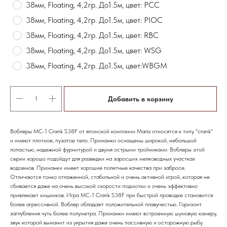
38мм, Floating, 4,2гр. До1.5м, цвет: PCC
38мм, Floating, 4,2гр. До1.5м, цвет: PIOC
38мм, Floating, 4,2гр. До1.5м, цвет: RBC
38мм, Floating, 4,2гр. До1.5м, цвет: WSG
38мм, Floating, 4,2гр. До1.5м, цвет:WBGM
Добавить в корзину
Воблеры MC-1 Crank S38F от японской компании Maria относятся к типу "crank"
и имеют плотное, пузатое тело. Приманки оснащены широкой, небольшой
лопастью, надежной фурнитурой и двумя острыми тройниками. Воблеры этой
серии хорошо подойдут для разведки на заросших мелководных участках
водоемов. Приманки имеет хорошие полетные качества при забросе.
Отличаются тонко отлаженной, стабильной и очень активной игрой, которая не
сбивается даже на очень высокой скорости подмотки и очень эффективно
привлекает хищников. Игра MC-1 Crank S38F при быстрой проводке становится
более агрессивной. Воблер обладает положительной плавучестью. Горизонт
заглубления чуть более полуметра. Приманки имеют встроенную шумовую камеру,
звук которой выманит из укрытия даже очень пассивную и осторожную рыбу.