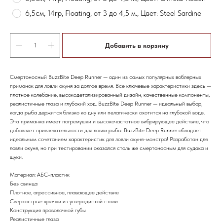
6,5см, 14гр, Floating, от 3 до 4,5 м., Цвет: Steel Sardine
Добавить в корзину
Смертоносный BuzzBite Deep Runner — один из самых популярных воблерных
приманок для ловли окуня за долгое время. Все ключевые характеристики здесь —
плотное колебание, высокодетализированный дизайн, качественные компоненты,
реалистичные глаза и глубокий ход. BuzzBite Deep Runner — идеальный выбор,
когда рыба держится близко ко дну или пелагически охотится на глубокой воде.
Эта приманка имеет погремушки и высокочастотное вибрирующее действие, что
добавляет привлекательности для ловли рыбы. BuzzBite Deep Runner обладает
идеальным сочетанием характеристик для ловли окуня-монстра! Разработан для
ловли окуня, но при тестировании оказался столь же смертоносным для судака и
щуки.
Материал: АБС-пластик
Без свинца
Плотное, агрессивное, плавающее действие
Сверхострые крючки из углеродистой стали
Конструкция проволочной губы
Реалистичные глаза